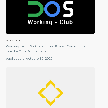
nodo 25
Working Living Gastro Learning Fitness Commerce
Talent – Club Donde trabaj
...
publicado el octubre 30, 2025