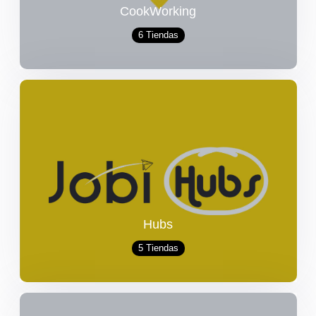
CookWorking
6 Tiendas
Hubs
5 Tiendas