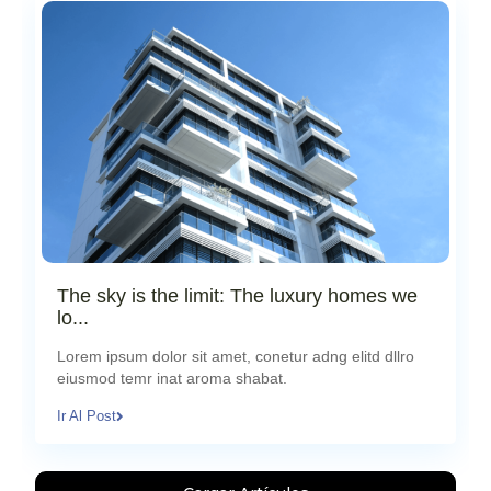
The sky is the limit: The luxury homes we
lo...
agosto 22, 2024
Lorem ipsum dolor sit amet, conetur adng elitd dllro
eiusmod temr inat aroma shabat.
Ir Al Post