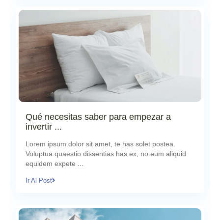
Qué necesitas saber para empezar a
invertir ...
agosto 22, 2024
Lorem ipsum dolor sit amet, te has solet postea.
Voluptua quaestio dissentias has ex, no eum aliquid
equidem expete
...
Ir Al Post