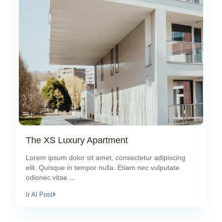
The XS Luxury Apartment
agosto 22, 2024
Lorem ipsum dolor sit amet, consectetur adipiscing
elit. Quisque in tempor nulla. Etiam nec vulputate
odionec vitae
...
Ir Al Post