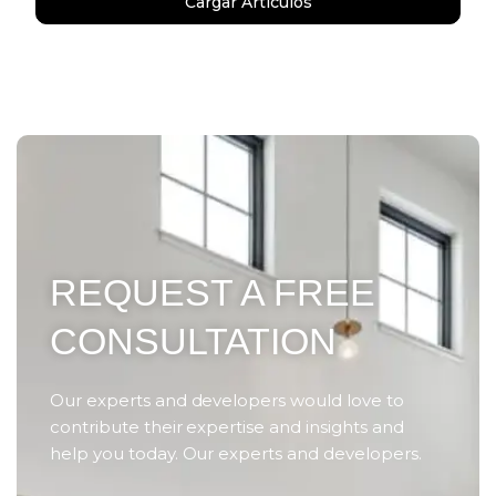
Cargar Artículos
REQUEST A FREE
CONSULTATION
Our experts and developers would love to
contribute their expertise and insights and
help you today. Our experts and developers.