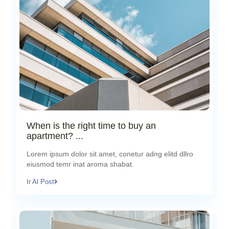
When is the right time to buy an
apartment? ...
agosto 22, 2024
Lorem ipsum dolor sit amet, conetur adng elitd dllro
eiusmod temr inat aroma shabat.
Ir Al Post