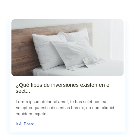
¿Qué tipos de inversiones existen en el
sect...
septiembre 8, 2024
Lorem ipsum dolor sit amet, te has solet postea.
Voluptua quaestio dissentias has ex, no eum aliquid
equidem expete
...
Ir Al Post