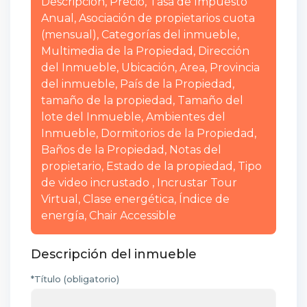
Descripción, Precio, Tasa de Impuesto
Anual, Asociación de propietarios cuota
(mensual), Categorías del inmueble,
Multimedia de la Propiedad, Dirección
del Inmueble, Ubicación, Area, Provincia
del inmueble, País de la Propiedad,
tamaño de la propiedad, Tamaño del
lote del Inmueble, Ambientes del
Inmueble, Dormitorios de la Propiedad,
Baños de la Propiedad, Notas del
propietario, Estado de la propiedad, Tipo
de video incrustado , Incrustar Tour
Virtual, Clase energética, Índice de
energía, Chair Accessible
Descripción del inmueble
*Título (obligatorio)