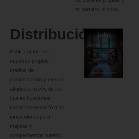
los portales propios y
en portales aliados.
Nombre
Apellidos
Correo electrónico
*
Distribución
Publicitamos en
Teléfono / WhatsApp
*
nuestros propios
medios de
comunicación y medios
aliados a través de los
¿Cómo prefieres ser contactado?
cuales buscamos
Llamada
constantemente formas
WhatsApp
innovadoras para
Correo electrónico
mejorar y
complementar nuestro