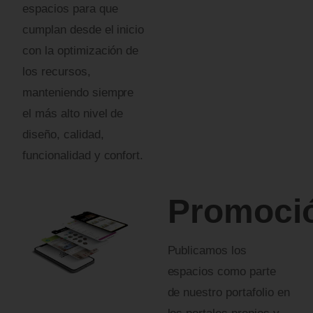
espacios para que
Alojamiento turístico
cumplan desde el inicio
Otro:
con la optimización de
los recursos,
Características adicionales (opcional)
manteniendo siempre
el más alto nivel de
diseño, calidad,
funcionalidad y confort.
(Ej: Número de habitaciones, parqueaderos, baños,
Promoci
zonas comunes, etc.)
Publicamos los
Datos del Propietario / Contacto
espacios como parte
Nombre completo
*
de nuestro portafolio en