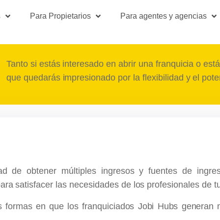
Modelo de franquicias
s
Para Propietarios
Para agentes y agencias
licencia
Tanto si estás interesado en abrir una franquicia o e
que quedarás impresionado por la flexibilidad y el pot
ad de obtener múltiples ingresos y fuentes de ingre
ara satisfacer las necesidades de los profesionales de t
 formas en que los franquiciados Jobi Hubs generan m