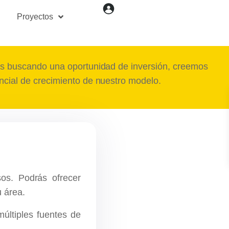
 o socio bajo
Proyectos
stás buscando una oportunidad de inversión, creemos
encial de crecimiento de nuestro modelo.
sos. Podrás ofrecer
u área.
últiples fuentes de