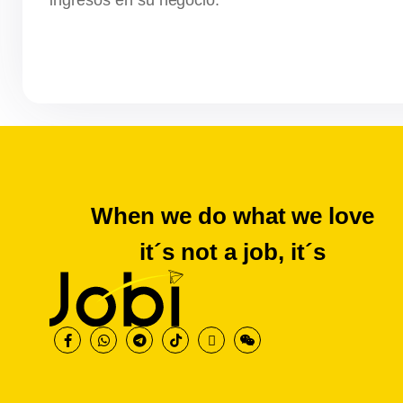
When we do what we love
it´s not a job, it´s