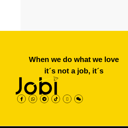
When we do what we love
it´s not a job, it´s