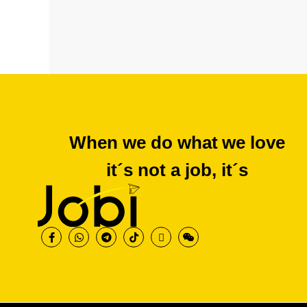
When we do what we love
it´s not a job, it´s