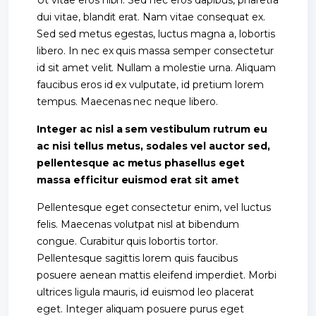
Ut vitae eros nibh. Sed nec eros dapibus, pharetra
dui vitae, blandit erat. Nam vitae consequat ex.
Sed sed metus egestas, luctus magna a, lobortis
libero. In nec ex quis massa semper consectetur
id sit amet velit. Nullam a molestie urna. Aliquam
faucibus eros id ex vulputate, id pretium lorem
tempus. Maecenas nec neque libero.
Integer ac nisl a sem vestibulum rutrum eu
ac nisi tellus metus, sodales vel auctor sed,
pellentesque ac metus phasellus eget
massa efficitur euismod erat sit amet
Pellentesque eget consectetur enim, vel luctus
felis. Maecenas volutpat nisl at bibendum
congue. Curabitur quis lobortis tortor.
Pellentesque sagittis lorem quis faucibus
posuere aenean mattis eleifend imperdiet. Morbi
ultrices ligula mauris, id euismod leo placerat
eget. Integer aliquam posuere purus eget