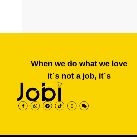
When we do what we love
it´s not a job, it´s