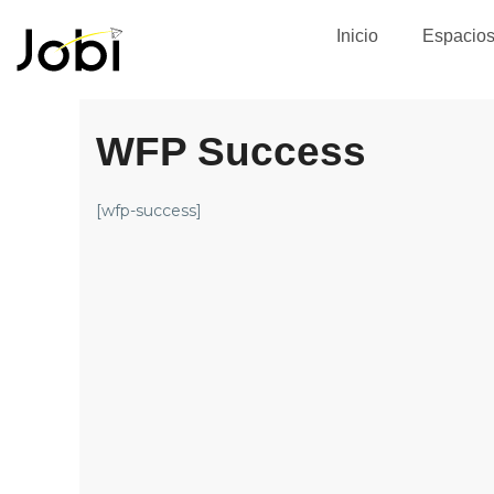
Inicio
Espacio
WFP Success
[wfp-success]