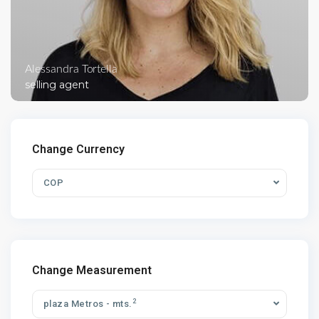
Alessandra Tortella
selling agent
Change Currency
COP
Change Measurement
2
plaza Metros - mts.