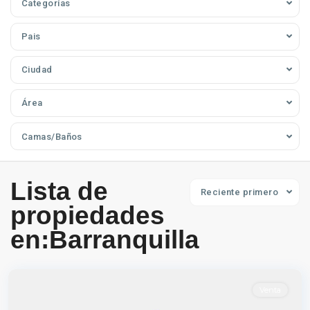
Categorías
Pais
Ciudad
Área
Camas/Baños
Lista de
Reciente primero
propiedades
en:Barranquilla
El
Prado
,
Barranquilla
Venta