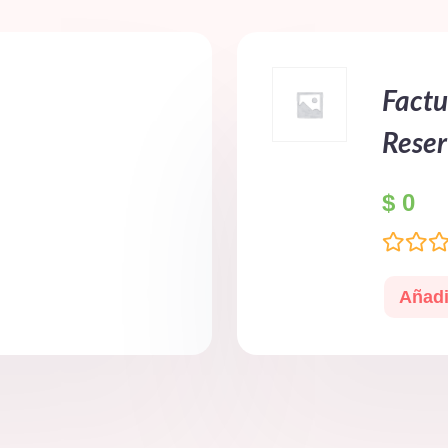
Factu
Reser
$
0
Valorad
en
Añadi
0
de
5