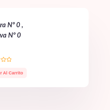
ra Nº 0 ,
va Nº 0
o
r Al Carrito