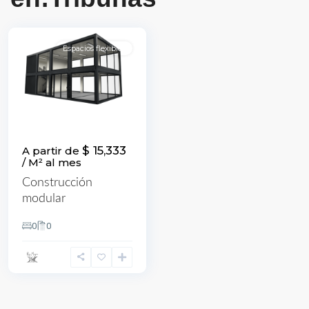
Espacios flexibles
$ 15,333
A partir de
/ M² al mes
Construcción
modular
0
0