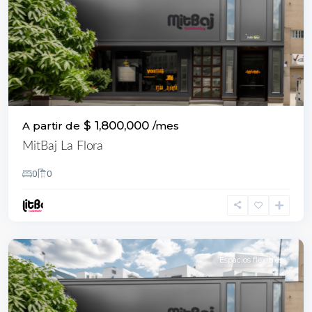
$ 1,800,000
A partir de
/mes
MitBaj La Flora
0
0
Sur
,
Cali
Espacios flexibles