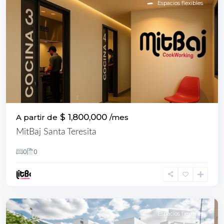
Espacios flexibles
$ 1,800,000
A partir de
/mes
MitBaj Santa Teresita
0
0
Occidente
,
Cali
Espacios flexibles