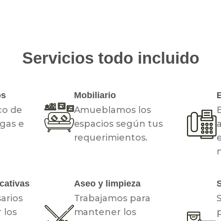
Servicios todo incluido
os
Mobiliario
co de
Amueblamos los
E
 gas e
espacios según tus
a
requerimientos.
n
cativas
Aseo y limpieza
S
arios
Trabajamos para
S
 los
mantener los