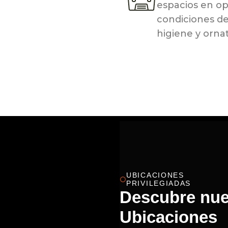
espacios en o
condiciones d
higiene y orna
UBICACIONES
PRIVILEGIADAS
Descubre nue
Ubicaciones