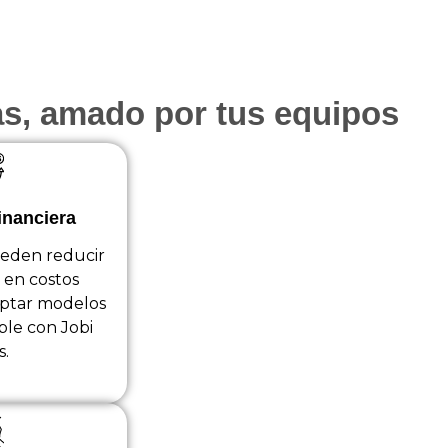
as, amado por tus equipos
inanciera
eden reducir
 en costos
optar modelos
ible con Jobi
.