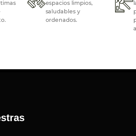
ptimas
espacios limpios,
l
e
saludables y
to.
ordenados.
p
stras